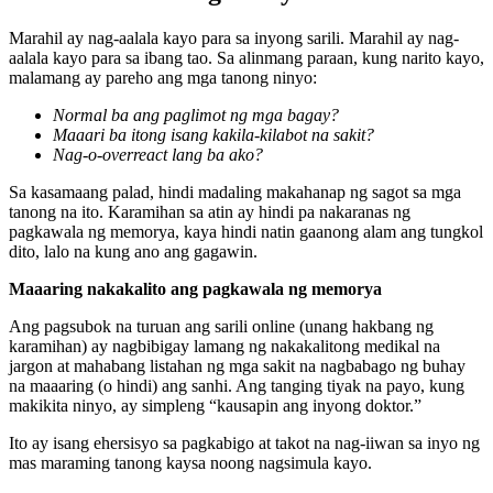
Marahil ay nag-aalala kayo para sa inyong sarili. Marahil ay nag-
aalala kayo para sa ibang tao. Sa alinmang paraan, kung narito kayo,
malamang ay pareho ang mga tanong ninyo:
Normal ba ang paglimot ng mga bagay?
Maaari ba itong isang kakila-kilabot na sakit?
Nag-o-overreact lang ba ako?
Sa kasamaang palad, hindi madaling makahanap ng sagot sa mga
tanong na ito. Karamihan sa atin ay hindi pa nakaranas ng
pagkawala ng memorya, kaya hindi natin gaanong alam ang tungkol
dito, lalo na kung ano ang gagawin.
Maaaring nakakalito ang pagkawala ng memorya
Ang pagsubok na turuan ang sarili online (unang hakbang ng
karamihan) ay nagbibigay lamang ng nakakalitong medikal na
jargon at mahabang listahan ng mga sakit na nagbabago ng buhay
na maaaring (o hindi) ang sanhi. Ang tanging tiyak na payo, kung
makikita ninyo, ay simpleng “kausapin ang inyong doktor.”
Ito ay isang ehersisyo sa pagkabigo at takot na nag-iiwan sa inyo ng
mas maraming tanong kaysa noong nagsimula kayo.