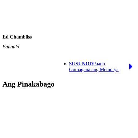
Ed Chambliss
Pangulo
Next
SUSUNOD
Paano
Page
Gumagana ang Memorya
Ang Pinakabago