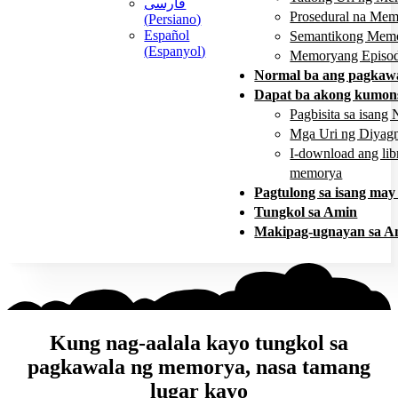
فارسی
Prosedural na Me
(
Persiano
)
Español
Semantikong Mem
(
Espanyol
)
Memoryang Episo
Normal ba ang pagkaw
Dapat ba akong kumons
Pagbisita sa isang 
Mga Uri ng Diyagn
I-download ang li
memorya
Pagtulong sa isang may
Tungkol sa Amin
Makipag-ugnayan sa A
Kung nag-aalala kayo tungkol sa
pagkawala ng memorya, nasa tamang
lugar kayo