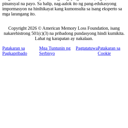
pinansyal na payo. Sa halip, nag-aalok ito ng pang-edukasyong
impormasyon na hinihikayat kang kumonsulta sa isang eksperto sa
mga larangang ito.
Copyright 2026 © American Memory Loss Foundation, isang
nakarehistrong 501(c)(3) na pribadong pundasyong hindi kumikita.
Lahat ng karapatan ay nakalaan.
Patakaran sa
Mga Tuntunin ng
Pagtatatuwa
Patakaran sa
Pagkapribado
Serbisyo
Cookie