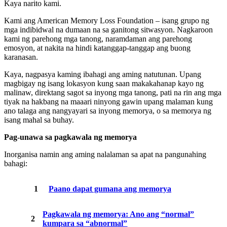
Kaya narito kami.
Kami ang American Memory Loss Foundation – isang grupo ng
mga indibidwal na dumaan na sa ganitong sitwasyon. Nagkaroon
kami ng parehong mga tanong, naramdaman ang parehong
emosyon, at nakita na hindi katanggap-tanggap ang buong
karanasan.
Kaya, nagpasya kaming ibahagi ang aming natutunan. Upang
magbigay ng isang lokasyon kung saan makakahanap kayo ng
malinaw, direktang sagot sa inyong mga tanong, pati na rin ang mga
tiyak na hakbang na maaari ninyong gawin upang malaman kung
ano talaga ang nangyayari sa inyong memorya, o sa memorya ng
isang mahal sa buhay.
Pag-unawa sa pagkawala ng memorya
Inorganisa namin ang aming nalalaman sa apat na pangunahing
bahagi:
Paano dapat gumana ang memorya
Pagkawala ng memorya: Ano ang “normal”
kumpara sa “abnormal”