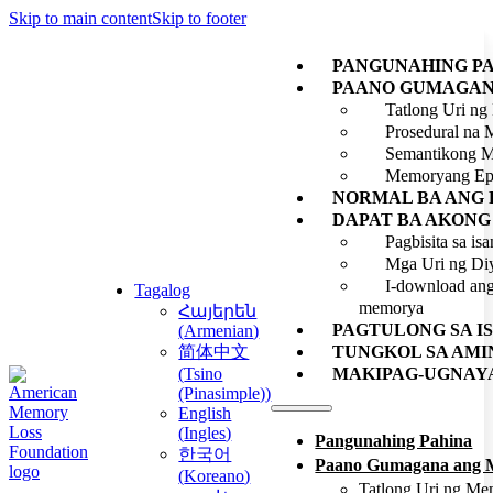
Skip to main content
Skip to footer
PANGUNAHING P
PAANO GUMAGAN
Tatlong Uri n
Prosedural na
Semantikong 
Memoryang Ep
NORMAL BA ANG
DAPAT BA AKONG
Pagbisita sa is
Mga Uri ng Di
I-download ang
Tagalog
memorya
Հայերեն
PAGTULONG SA I
(
Armenian
)
简体中文
TUNGKOL SA AMI
(
Tsino
MAKIPAG-UGNAYA
(Pinasimple)
)
English
(
Ingles
)
Pangunahing Pahina
한국어
Paano Gumagana ang 
(
Koreano
)
Tatlong Uri ng M