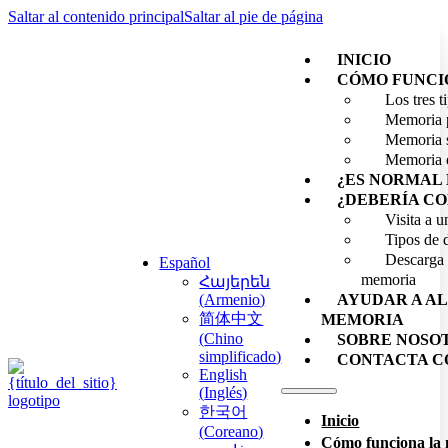
Saltar al contenido principal
Saltar al pie de página
INICIO
CÓMO FUNCI
Los tres 
Memoria 
Memoria 
Memoria 
¿ES NORMAL 
¿DEBERÍA CO
Visita a 
Tipos de 
Descarga g
Español
memoria
Հայերեն
(
Armenio
)
AYUDAR A AL
简体中文
MEMORIA
(
Chino
SOBRE NOSO
simplificado
)
CONTACTA C
English
(
Inglés
)
한국어
Inicio
(
Coreano
)
Cómo funciona la