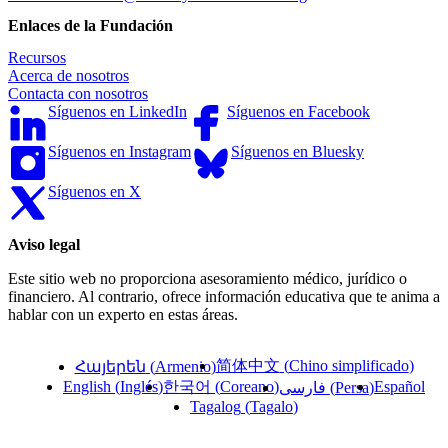
Enlaces de la Fundación
Recursos
Acerca de nosotros
Contacta con nosotros
Síguenos en LinkedIn
Síguenos en Facebook
Síguenos en Instagram
Síguenos en Bluesky
Síguenos en X
Aviso legal
Este sitio web no proporciona asesoramiento médico, jurídico o
financiero. Al contrario, ofrece información educativa que te anima a
hablar con un experto en estas áreas.
简体中文
(
Chino simplificado
)
Հայերեն
(
Armenio
)
한국어
(
Coreano
)
English
(
Inglés
)
Español
فارسی
(
Persa
)
Tagalog
(
Tagalo
)