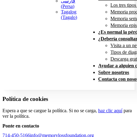
فارسی
Los tres tipo
(
Persa
)
Tagalog
Memoria proc
(
Tagalo
)
Memoria sem
Memoria epis
¿Es normal la pér
¿Debería consulta
Visita a un n
Tipos de diag
Descarga grat
Ayudar a alguien 
Sobre nosotros
Contacta con noso
Política de cookies
Espera a que se cargue la política. Si no se carga,
haz clic aquí
para
ver la política.
Ponte en contacto
714-450-5166
info@memorylossfoundation.org