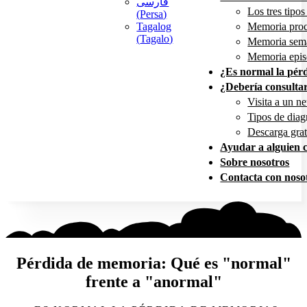
فارسی
Los tres tipo
(
Persa
)
Tagalog
Memoria proc
(
Tagalo
)
Memoria sem
Memoria epis
¿Es normal la pér
¿Debería consulta
Visita a un n
Tipos de diag
Descarga grat
Ayudar a alguien 
Sobre nosotros
Contacta con noso
Pérdida de memoria: Qué es "normal"
frente a "anormal"