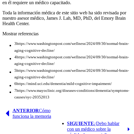
en él requiere un médico capacitado.
Toda la información médica de este sitio web ha sido revisada por
nuestro asesor médico, James J. Lah, MD, PhD, del Emory Brain
Health Center.
Mostrar referencias
3https://www.washingtonpost.com/wellness/2024/09/30/normal-brain-
aging-cognitive-decline/
4https://www.washingtonpost.com/wellness/2024/09/30/normal-brain-
aging-cognitive-decline/
5https://www.washingtonpost.com/wellness/2024/09/30/normal-brain-
aging-cognitive-decline/
6https://mind.uci.edu/dementia/mild-cognitive-impairment/
7https://www.mayoclinic.org/diseases-conditions/dementia/symptoms-
causes/syc-20352013
Página
ANTERIOR
Cómo
anterior
funciona la memoria
Página
SIGUIENTE
¿Debo hablar
siguiente
con un médico sobre la