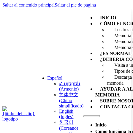
Saltar al contenido principal
Saltar al pie de página
INICIO
CÓMO FUNCI
Los tres 
Memoria 
Memoria 
Memoria 
¿ES NORMAL 
¿DEBERÍA CO
Visita a 
Tipos de 
Descarga g
Español
memoria
Հայերեն
(
Armenio
)
AYUDAR A AL
简体中文
MEMORIA
(
Chino
SOBRE NOSO
simplificado
)
CONTACTA C
English
(
Inglés
)
한국어
Inicio
(
Coreano
)
Cómo funciona la