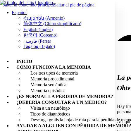
Saltar al contenido principal
Saltar al pie de página
Español
Հայերեն
(
Armenio
)
简体中文
(
Chino simplificado
)
English
(
Inglés
)
한국어
(
Coreano
)
فارسی
(
Persa
)
Tagalog
(
Tagalo
)
INICIO
CÓMO FUNCIONA LA MEMORIA
Los tres tipos de memoria
La p
Memoria procedimental
Memoria semántica
Obte
Memoria episódica
¿ES NORMAL LA PÉRDIDA DE MEMORIA?
¿DEBERÍA CONSULTAR A UN MÉDICO?
Hay lit
Visita a un neurólogo
persona
Tipos de diagnósticos
Descarga gratis la hoja de ruta para la pérdida de mem
Así que
AYUDAR A ALGUIEN CON PÉRDIDA DE MEMORI