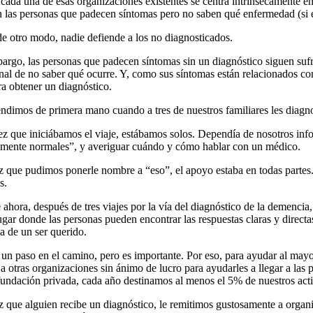
cada una de esas organizaciones existentes se centra intrínsecamente e
n las personas que padecen síntomas pero no saben qué enfermedad (si e
e otro modo, nadie defiende a los no diagnosticados.
argo, las personas que padecen síntomas sin un diagnóstico siguen sufr
al de no saber qué ocurre. Y, como sus síntomas están relacionados co
ra obtener un diagnóstico.
ndimos de primera mano cuando a tres de nuestros familiares les diag
z que iniciábamos el viaje, estábamos solos. Dependía de nosotros info
mente normales”, y averiguar cuándo y cómo hablar con un médico.
 que pudimos ponerle nombre a “eso”, el apoyo estaba en todas partes. P
s.
 ahora, después de tres viajes por la vía del diagnóstico de la demenci
ugar donde las personas pueden encontrar las respuestas claras y direct
 de un ser querido.
 un paso en el camino, pero es importante. Por eso, para ayudar al ma
” a otras organizaciones sin ánimo de lucro para ayudarles a llegar a la
ndación privada, cada año destinamos al menos el 5% de nuestros activ
 que alguien recibe un diagnóstico, le remitimos gustosamente a organi