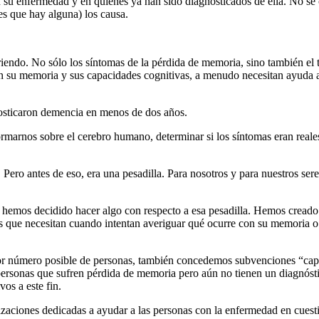
n su enfermedad y en quienes ya han sido diagnosticados de ella. No se
s que hay alguna) los causa.
iendo. No sólo los síntomas de la pérdida de memoria, sino también el
n su memoria y sus capacidades cognitivas, a menudo necesitan ayuda 
nosticaron demencia en menos de dos años.
rmarnos sobre el cerebro humano, determinar si los síntomas eran reale
ero antes de eso, era una pesadilla. Para nosotros y para nuestros sere
a, hemos decidido hacer algo con respecto a esa pesadilla. Hemos creado
as que necesitan cuando intentan averiguar qué ocurre con su memoria o
yor número posible de personas, también concedemos subvenciones “capi
s personas que sufren pérdida de memoria pero aún no tienen un diagnóst
os a este fin.
zaciones dedicadas a ayudar a las personas con la enfermedad en cuest