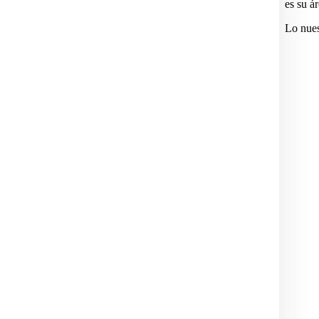
es su á
Lo nuest