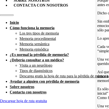
SOBRE NOSOTROS
Porque 
antes e
CONTACTA CON NOSOTROS
Dicho d
Sin emb
Inicio
emocion
Cómo funciona la memoria
sólo pa
Los tres tipos de memoria
Lo apre
Memoria procedimental
Memoria semántica
Cada ve
Memoria episódica
“simple
¿Es normal la pérdida de memoria?
Una vez
¿Debería consultar a un médico?
querido
Visita a un neurólogo
Tipos de diagnósticos
Así que
Descarga gratis la hoja de ruta para la pérdida de memoria
único l
memoria
Ayudar a alguien con pérdida de memoria
Sobre nosotros
Es sólo
Contacta con nosotros
inicial
Como fu
Descargar hoja de ruta gratuita
Una vez