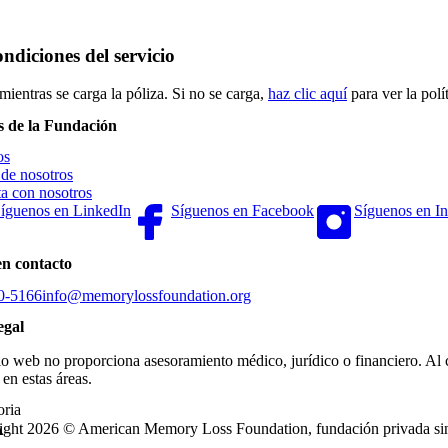
ndiciones del servicio
mientras se carga la póliza. Si no se carga,
haz clic aquí
para ver la polít
s de la Fundación
os
de nosotros
a con nosotros
íguenos en LinkedIn
Síguenos en Facebook
Síguenos en I
en contacto
0-5166
info@memorylossfoundation.org
egal
tio web no proporciona asesoramiento médico, jurídico o financiero. Al 
 en estas áreas.
oria
ght 2026 © American Memory Loss Foundation, fundación privada sin á
A