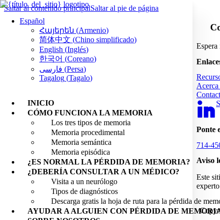
Saltar al contenido principal
Saltar al pie de página
Español
Co
Հայերեն
(
Armenio
)
简体中文
(
Chino simplificado
)
Espera 
English
(
Inglés
)
한국어
(
Coreano
)
Enlace
فارسی
(
Persa
)
Recurs
Tagalog
(
Tagalo
)
Acerca 
Contact
INICIO
S
CÓMO FUNCIONA LA MEMORIA
Los tres tipos de memoria
Ponte 
Memoria procedimental
Memoria semántica
714-45
Memoria episódica
Aviso l
¿ES NORMAL LA PÉRDIDA DE MEMORIA?
¿DEBERÍA CONSULTAR A UN MÉDICO?
Este si
Visita a un neurólogo
experto
Tipos de diagnósticos
Descarga gratis la hoja de ruta para la pérdida de mem
Copyri
AYUDAR A ALGUIEN CON PÉRDIDA DE MEMORI