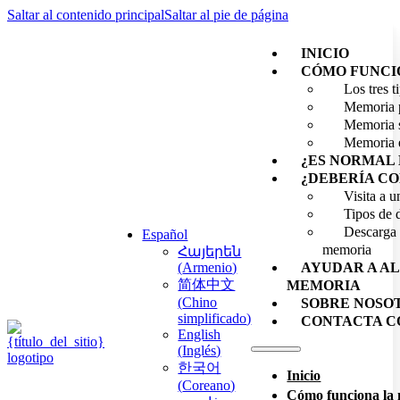
Saltar al contenido principal
Saltar al pie de página
INICIO
CÓMO FUNCI
Los tres 
Memoria 
Memoria 
Memoria 
¿ES NORMAL 
¿DEBERÍA CO
Visita a 
Tipos de 
Descarga g
Español
memoria
Հայերեն
(
Armenio
)
AYUDAR A AL
简体中文
MEMORIA
(
Chino
SOBRE NOSO
simplificado
)
CONTACTA C
English
(
Inglés
)
한국어
Inicio
(
Coreano
)
Cómo funciona la