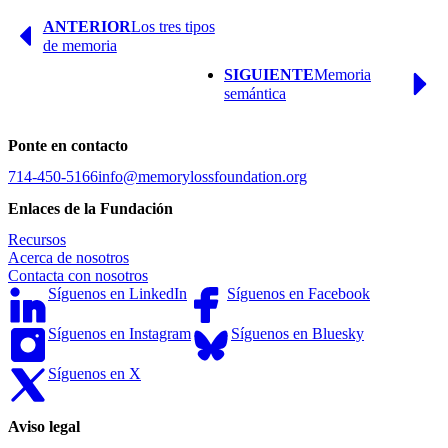
Página
ANTERIOR
Los tres tipos
anterior
de memoria
Página
SIGUIENTE
Memoria
siguiente
semántica
Ponte en contacto
714-450-5166
info@memorylossfoundation.org
Enlaces de la Fundación
Recursos
Acerca de nosotros
Contacta con nosotros
Síguenos en LinkedIn
Síguenos en Facebook
Síguenos en Instagram
Síguenos en Bluesky
Síguenos en X
Aviso legal