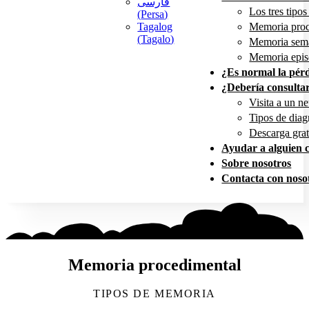
فارسی
Los tres tipo
(
Persa
)
Tagalog
Memoria proc
(
Tagalo
)
Memoria sem
Memoria epis
¿Es normal la pér
¿Debería consulta
Visita a un n
Tipos de diag
Descarga grat
Ayudar a alguien 
Sobre nosotros
Contacta con noso
Memoria procedimental
TIPOS DE MEMORIA