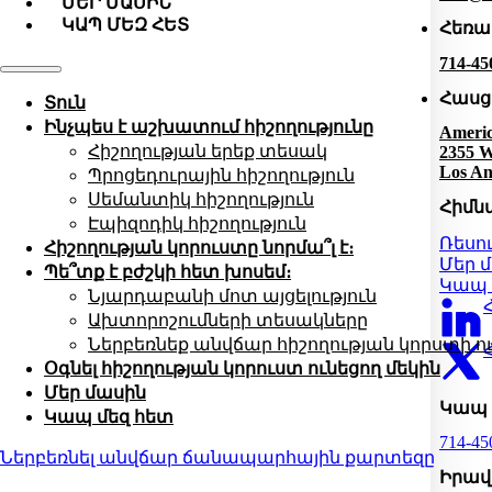
ՄԵՐ ՄԱՍԻՆ
ԿԱՊ ՄԵԶ ՀԵՏ
Հեռ
714-45
Հասց
Տուն
Ինչպես է աշխատում հիշողությունը
Americ
Հիշողության երեք տեսակ
2355 W
Los An
Պրոցեդուրային հիշողություն
Սեմանտիկ հիշողություն
Հիմն
Էպիզոդիկ հիշողություն
Ռեսո
Հիշողության կորուստը նորմա՞լ է։
Մեր 
Պե՞տք է բժշկի հետ խոսեմ։
Կապ 
Նյարդաբանի մոտ այցելություն
Ախտորոշումների տեսակները
Ներբեռնեք անվճար հիշողության կորստի ու
Օգնել հիշողության կորուստ ունեցող մեկին
Մեր մասին
Կապ
Կապ մեզ հետ
714-45
Ներբեռնել անվճար ճանապարհային քարտեզը
Իրավ