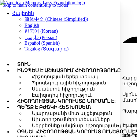
Skip to main content
Skip to footer
Հայերեն
简体中文
(
Chinese (Simplified)
)
English
한국어
(
Korean
)
فارسی
(
Persian
)
Español
(
Spanish
)
Tagalog
(
Տագալոգ
)
ՏՈՒՆ
ԻՆՉՊԵՍ Է ԱՇԽԱՏՈՒՄ ՀԻՇՈՂՈՒԹՅՈՒՆԸ
Հիշողության երեք տեսակ
Հարցե
Պրոցեդուրային հիշողություն
հիշո
Սեմանտիկ հիշողություն
Այլըն
Էպիզոդիկ հիշողություն
մասին
ՀԻՇՈՂՈՒԹՅԱՆ ԿՈՐՈՒՍՏԸ ՆՈՐՄԱ՞Լ Է։
ՊԵ՞ՏՔ Է ԲԺՇԿԻ ՀԵՏ ԽՈՍԵՄ։
Պարզ
Նյարդաբանի մոտ այցելություն
Ախտորոշումների տեսակները
Էլ․ փ
Ներբեռնեք անվճար հիշողության կորստի
ՕԳՆԵԼ ՀԻՇՈՂՈՒԹՅԱՆ ԿՈՐՈՒՍՏ ՈՒՆԵՑՈՂ ՄԵ
info@m