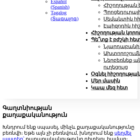
Español
Հիշողության
(
Spanish
)
Պրոցեդուրայի
Tagalog
(
Տագալոգ
)
Սեմանտիկ հի
Էպիզոդիկ հիշ
Հիշողության կորու
Պե՞տք է բժշկի հե
Նյարդաբանի 
Ախտորոշում
Ներբեռնեք ա
ուղեցույց
Օգնել հիշողությա
Մեր մասին
Կապ մեզ հետ
Գաղտնիության
քաղաքականություն
Խնդրում ենք սպասել, մինչև քաղաքականությունը
բեռնվի։ Եթե այն չի բեռնվում, խնդրում ենք
սեղմել
այստեղ՝
քաղաքականությունը դիտելու համար։