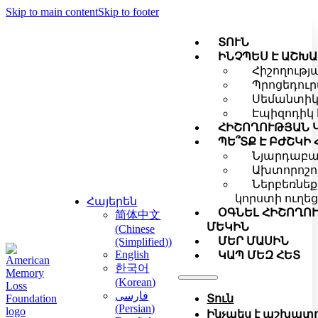
Skip to main content
Skip to footer
ՏՈՒՆ
ԻՆՉՊԵՍ Է ԱՇԽ
Հիշողությ
Պրոցեդուր
Սեմանտիկ 
Էպիզոդիկ 
ՀԻՇՈՂՈՒԹՅԱՆ Կ
ՊԵ՞ՏՔ Է ԲԺՇԿԻ
Նյարդաբան
Ախտորոշո
Ներբեռնեք
կորստի ուղեց
Հայերեն
ՕԳՆԵԼ ՀԻՇՈՂՈ
简体中文
ՄԵԿԻՆ
(
Chinese
ՄԵՐ ՄԱՍԻՆ
(Simplified)
)
English
ԿԱՊ ՄԵԶ ՀԵՏ
한국어
(
Korean
)
فارسی
Տուն
(
Persian
)
Ինչպես է աշխատու