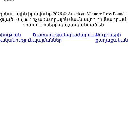
ղինակային իրավունք 2026 © American Memory Loss Foundati
ցված 501(c)(3) ոչ առևտրային մասնավոր հիմնադրամ։ 
իրավունքները պաշտպանված են։
իության
Ծառայության
Հրաժարում
Քուքիների
ականություն
պայմաններ
քաղաքականո