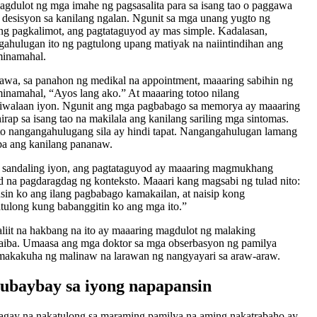
agdulot ng mga imahe ng pagsasalita para sa isang tao o paggawa
desisyon sa kanilang ngalan. Ngunit sa mga unang yugto ng
ng pagkalimot, ang pagtataguyod ay mas simple. Kadalasan,
ahulugan ito ng pagtulong upang matiyak na naiintindihan ang
minamahal.
wa, sa panahon ng medikal na appointment, maaaring sabihin ng
inamahal, “Ayos lang ako.” At maaaring totoo nilang
niwalaan iyon. Ngunit ang mga pagbabago sa memorya ay maaaring
rap sa isang tao na makilala ang kanilang sariling mga sintomas.
to nangangahulugang sila ay hindi tapat. Nangangahulugan lamang
iba ang kanilang pananaw.
 sandaling iyon, ang pagtataguyod ay maaaring magmukhang
 na pagdaragdag ng konteksto. Maaari kang magsabi ng tulad nito:
in ko ang ilang pagbabago kamakailan, at naisip kong
ulong kung babanggitin ko ang mga ito.”
iit na hakbang na ito ay maaaring magdulot ng malaking
aiba. Umaasa ang mga doktor sa mga obserbasyon ng pamilya
makakuha ng malinaw na larawan ng nangyayari sa araw-araw.
ubaybay sa iyong napapansin
agay na nakatulong sa maraming pamilya na aming nakatrabaho ay