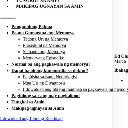
TUNGKOL SA AMIN
MAKIPAG-UGNAYAN SA AMIN
Pangunahing Pahina
Paano Gumagana ang Memorya
Tatlong Uri ng Memorya
Prosedural na Memorya
Semantikong Memorya
Ed Cha
Memoryang Episodiko
March 
Normal ba ang pagkawala ng memorya?
Ibahagi
Dapat ba akong kumonsulta sa doktor?
Pagbisita sa isang Neurologist
Mga Uri ng Diyagnosis
I-download ang libreng roadmap sa pagkawala ng memor
Pagtulong sa isang may pagkalimot
Tungkol sa Amin
Makipag-ugnayan sa Amin
I-download ang Libreng Roadmap