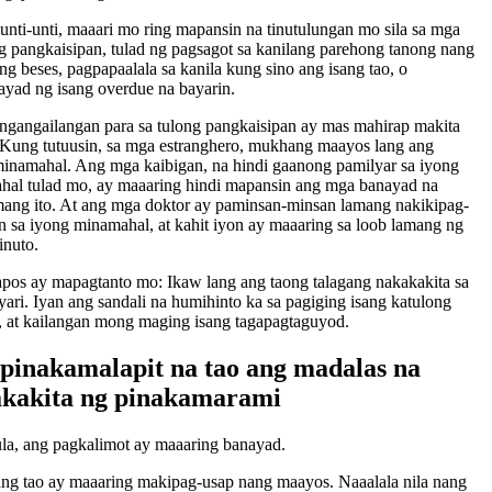
unti-unti, maaari mo ring mapansin na tinutulungan mo sila sa mga
 pangkaisipan, tulad ng pagsagot sa kanilang parehong tanong nang
g beses, pagpapaalala sa kanila kung sino ang isang tao, o
yad ng isang overdue na bayarin.
gangailangan para sa tulong pangkaisipan ay mas mahirap makita
 Kung tutuusin, sa mga estranghero, mukhang maayos lang ang
inamahal. Ang mga kaibigan, na hindi gaanong pamilyar sa iyong
hal tulad mo, ay maaaring hindi mapansin ang mga banayad na
ang ito. At ang mga doktor ay paminsan-minsan lamang nakikipag-
 sa iyong minamahal, at kahit iyon ay maaaring sa loob lamang ng
inuto.
pos ay mapagtanto mo: Ikaw lang ang taong talagang nakakakita sa
ari. Iyan ang sandali na humihinto ka sa pagiging isang katulong
 at kailangan mong maging isang tagapagtaguyod.
pinakamalapit na tao ang madalas na
kakita ng pinakamarami
la, ang pagkalimot ay maaaring banayad.
ng tao ay maaaring makipag-usap nang maayos. Naaalala nila nang