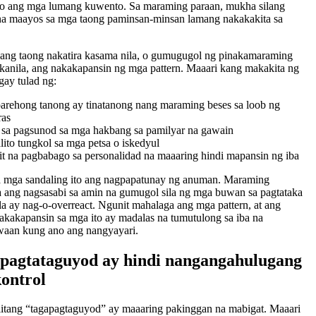
to ang mga lumang kuwento. Sa maraming paraan, mukha silang
na maayos sa mga taong paminsan-minsan lamang nakakakita sa
ang taong nakatira kasama nila, o gumugugol ng pinakamaraming
 kanila, ang nakakapansin ng mga pattern. Maaari kang makakita ng
ay tulad ng:
arehong tanong ay tinatanong nang maraming beses sa loob ng
ras
 sa pagsunod sa mga hakbang sa pamilyar na gawain
lito tungkol sa mga petsa o iskedyul
iit na pagbabago sa personalidad na maaaring hindi mapansin ng iba
a mga sandaling ito ang nagpapatunay ng anuman. Maraming
 ang nagsasabi sa amin na gumugol sila ng mga buwan sa pagtataka
la ay nag-o-overreact. Ngunit mahalaga ang mga pattern, at ang
akakapansin sa mga ito ay madalas na tumutulong sa iba na
aan kung ano ang nangyayari.
pagtataguyod ay hindi nangangahulugang
ontrol
itang “tagapagtaguyod” ay maaaring pakinggan na mabigat. Maaari