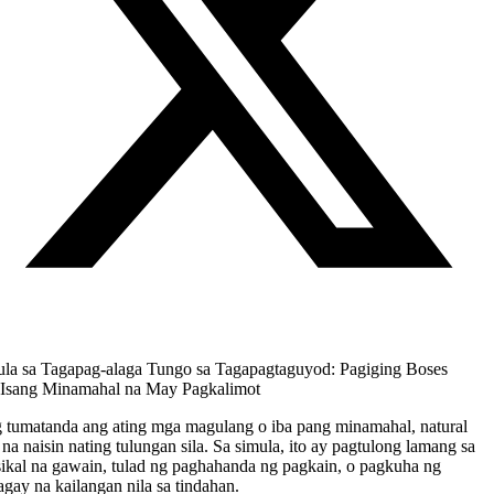
la sa Tagapag-alaga Tungo sa Tagapagtaguyod: Pagiging Boses
a Isang Minamahal na May Pagkalimot
tumatanda ang ating mga magulang o iba pang minamahal, natural
na naisin nating tulungan sila. Sa simula, ito ay pagtulong lamang sa
ikal na gawain, tulad ng paghahanda ng pagkain, o pagkuha ng
agay na kailangan nila sa tindahan.