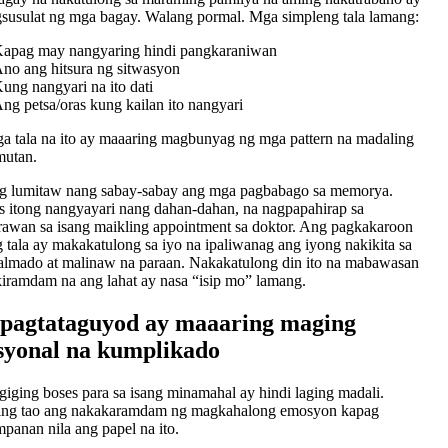
susulat ng mga bagay. Walang pormal. Mga simpleng tala lamang:
apag may nangyaring hindi pangkaraniwan
no ang hitsura ng sitwasyon
ung nangyari na ito dati
ng petsa/oras kung kailan ito nangyari
 tala na ito ay maaaring magbunyag ng mga pattern na madaling
mutan.
ng lumitaw nang sabay-sabay ang mga pagbabago sa memorya.
 itong nangyayari nang dahan-dahan, na nagpapahirap sa
rawan sa isang maikling appointment sa doktor. Ang pagkakaroon
g tala ay makakatulong sa iyo na ipaliwanag ang iyong nakikita sa
almado at malinaw na paraan. Nakakatulong din ito na mabawasan
iramdam na ang lahat ay nasa “isip mo” lamang.
pagtataguyod ay maaaring maging
yonal na kumplikado
iging boses para sa isang minamahal ay hindi laging madali.
ng tao ang nakakaramdam ng magkahalong emosyon kapag
panan nila ang papel na ito.