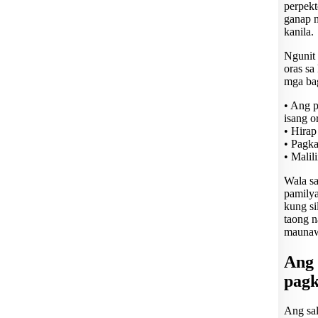
perpek
ganap 
kanila.
Ngunit 
oras sa
mga bag
• Ang p
isang o
• Hirap
• Pagka
• Malil
Wala s
pamilya
kung si
taong n
maunaw
Ang 
pagk
Ang sal