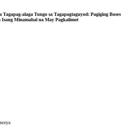
a Tagapag-alaga Tungo sa Tagapagtaguyod: Pagiging Boses
a Isang Minamahal na May Pagkalimot
morya