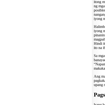
itong m
ng mga 
posible
nangang
iyong 
Halimba
iyong m
pinani
magpahi
Hindi i
ito na 
Sa mga
banayad
“Napans
makakat
Ang mal
pagkak
upang 
Pags
Isang b