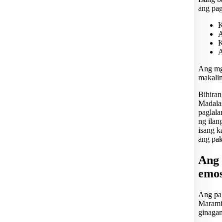
ang pag
K
A
K
A
Ang mga
makali
Bihira
Madalas
paglala
ng ilan
isang k
ang pak
Ang 
emos
Ang pag
Marami
ginagam