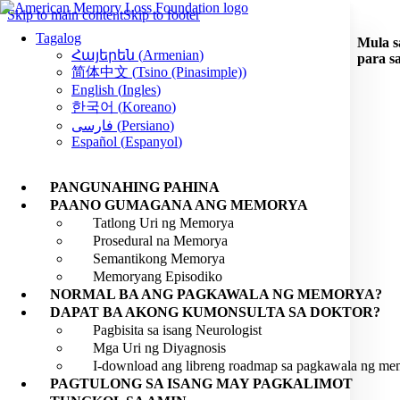
Skip to main content
Skip to footer
Tagalog
Mula s
Հայերեն
(
Armenian
)
para s
简体中文
(
Tsino (Pinasimple)
)
English
(
Ingles
)
한국어
(
Koreano
)
فارسی
(
Persiano
)
Español
(
Espanyol
)
PANGUNAHING PAHINA
PAANO GUMAGANA ANG MEMORYA
Tatlong Uri ng Memorya
Prosedural na Memorya
Semantikong Memorya
Memoryang Episodiko
NORMAL BA ANG PAGKAWALA NG MEMORYA?
DAPAT BA AKONG KUMONSULTA SA DOKTOR?
Pagbisita sa isang Neurologist
Mga Uri ng Diyagnosis
I-download ang libreng roadmap sa pagkawala ng me
PAGTULONG SA ISANG MAY PAGKALIMOT