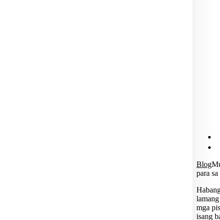
Blog
Mu
para s
Habang 
lamang 
mga pis
isang b