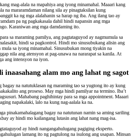
 kang mag-alala na mapahiya ang iyong minamahal. Maaari kang
la na mararamdaman nilang sila ay pinagtaksilan kung
nggit ka ng mga alalahanin sa harap ng iba. Ang ilang tao ay
ramdam pa ng pagkakasala dahil hindi napansin ang mga
ago. Karaniwan ang mga damdaming ito.
 para sa maraming pamilya, ang pagtataguyod ay nagmumula sa
lasakit, hindi sa pagkontrol. Hindi mo sinusubukang alisin ang
 mula sa iyong minamahal. Sinusubukan mong tiyakin na
ggap nila ang atensyon at pag-unawa na nararapat sa kanila. At
a ang intensyon na iyon.
i inaasahang alam mo ang lahat ng sagot
g bagay na natutuklasan ng maraming tao sa yugtong ito ay kung
akakalito ang proseso. May mga hindi pamilyar na termino. Iba’t
agsusuri. Mahabang paghihintay para sa mga appointment. Maaari
aging napakalaki, lalo na kung nag-aalala ka na.
mga pinakamahalagang bagay na natutunan namin sa aming sariling
kbay ay hindi mo kailangang lutasin ang lahat nang mag-isa.
tataguyod ay hindi nangangahulugang pagiging eksperto.
ahulugan lamang ito ng pagtulong na isulong ang usapan. Minsan