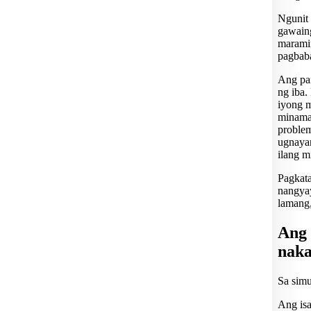
Ngunit 
gawaing
maramin
pagbaba
Ang pan
ng iba.
iyong m
minama
problem
ugnayan
ilang m
Pagkata
nangyay
lamang,
Ang 
naka
Sa simu
Ang isa