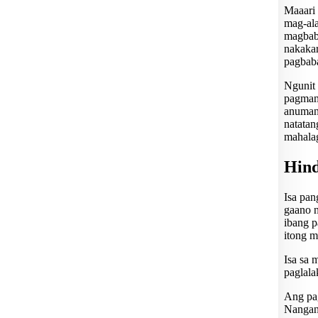
Maaari
mag-ala
magbaba
nakaka
pagbab
Ngunit
pagmama
anuman
natatan
mahalag
Hind
Isa pan
gaano n
ibang p
itong m
Isa sa 
paglala
Ang pag
Nangang