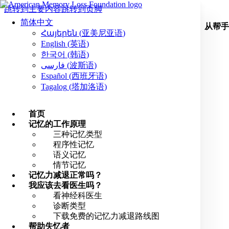
跳转到主要内容
跳转到页脚
简体中文
从帮手
Հայերեն
(
亚美尼亚语
)
English
(
英语
)
한국어
(
韩语
)
فارسی
(
波斯语
)
Español
(
西班牙语
)
Tagalog
(
塔加洛语
)
首页
记忆的工作原理
三种记忆类型
程序性记忆
语义记忆
情节记忆
记忆力减退正常吗？
我应该去看医生吗？
看神经科医生
诊断类型
下载免费的记忆力减退路线图
帮助失忆者