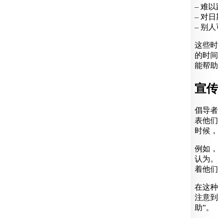
– 难
– 对
– 别
这些时
的时间
能帮助
宣传
倡导者
表他们
时候，
例如，
认为。
着他们
在这种
注意到
助”。