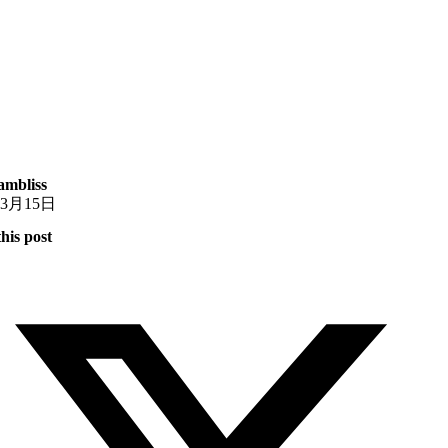
mbliss
年3月15日
his post