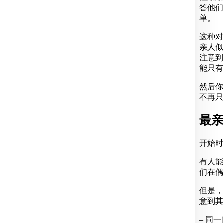
答他们
单。
这种对
亲人似
注意到
能只有
然后你
不再只
最亲
开始时
有人能
们在偶
但是，
意到其
– 同