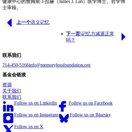
健康中心的詹姆斯·J·拉赫（James J. Lah）医学博士、哲学博
士审核。
Previous
上一个
语义记忆
Page
Next
下一页\
记忆力减退正常
Page
吗？
联系我们
714-450-5166
info@memorylossfoundation.org
基金会链接
资源
关于我们
联系我们
Follow us on LinkedIn
Follow us on Facebook
Follow us on Instagram
Follow us on Bluesky
Follow us on X