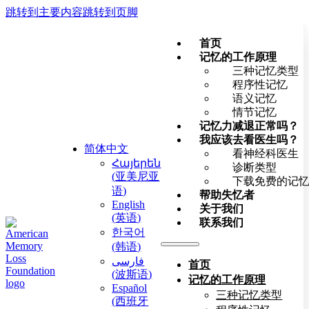
跳转到主要内容
跳转到页脚
首页
记忆的工作原理
三种记忆类型
程序性记忆
语义记忆
情节记忆
记忆力减退正常吗？
我应该去看医生吗？
简体中文
看神经科医生
Հայերեն
诊断类型
(
亚美尼亚
下载免费的记
语
)
帮助失忆者
English
关于我们
(
英语
)
联系我们
한국어
(
韩语
)
فارسی
首页
(
波斯语
)
记忆的工作原理
Español
三种记忆类型
(
西班牙