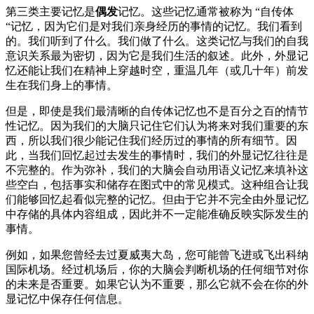
第三类主要记忆是
偶发
记忆。这些记忆通常被称为 “自传体
“记忆，因为它们是对我们亲身经历的事情的记忆。我们看到
的。我们听到了什么。我们做了什么。这类记忆与我们的自我
意识关系最为密切，因为它是我们生活的叙述。此外，外显记
忆还能让我们在精神上穿越时空，重温几年（或几十年）前发
生在我们身上的事情。
但是，即使是我们最清晰的自传体记忆也不是百分之百的情节
性记忆。因为我们的大脑只记住它们认为将来对我们重要的东
西，所以我们很少能记住我们经历过的事情的所有细节。因
此，当我们回忆起过去发生的事情时，我们的外显记忆往往是
不完整的。作为弥补，我们的大脑会自动用语义记忆来填补这
些空白，包括事实和储存在图式中的常见模式。这种组合让我
们能够回忆起看似完整的记忆。但由于它并不完全由外显记忆
中存储的具体内容组成，因此并不一定能准确反映实际发生的
事情。
例如，如果您曾经去过夏威夷大岛，您可能曾飞进或飞出科纳
国际机场。经过机场后，你的大脑会判断机场的任何细节对你
的未来是否重要。如果它认为不重要，那么它就不会在你的外
显记忆中保存任何信息。