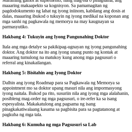
Maraming gamot at suplemento, nang mag-isa o pinagsama, ang
maaaring makaapekto sa kognisyon. Sa pamamagitan ng
pagdodokumento ng lahat ng iyong iniinom, kabilang ang dosis at
dalas, maaaring ibukod o tukuyin ng iyong medikal na koponan ang
mga sanhi ng pagkawala ng memorya na may kaugnayan sa
parmasyutiko.
Hakbang 4: Tukuyin ang Iyong Pangunahing Doktor
Itala ang mga detalye sa pakikipag-ugnayan ng iyong pangunahing
doktor. Ang doktor na ito ang iyong unang punto ng kontak at
maaaring tumulong na matukoy kung anong mga pagsusuri o
referral ang kinakailangan.
Hakbang 5: Bisitahin ang Iyong Doktor
Dalhin ang iyong Roadmap para sa Pagkawala ng Memorya sa
appointment mo sa doktor upang masuri nila ang impormasyong
iyong naitala. Bukod pa rito, susuriin nila ang iyong mga alalahanin,
posibleng mag-order ng mga pagsusuri, o ire-refer ka sa isang
espesyalista. Makakatulong ang pagsama ng isang
pinagkakatiwalaang kasama sa pagbisita para sa pagtatanong at
pagkuha ng mga tala.
Hakbang 6: Kumuha ng mga Pagsusuri sa Lab