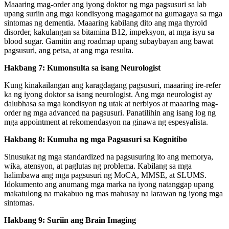
Maaaring mag-order ang iyong doktor ng mga pagsusuri sa lab
upang suriin ang mga kondisyong magagamot na gumagaya sa mga
sintomas ng dementia. Maaaring kabilang dito ang mga thyroid
disorder, kakulangan sa bitamina B12, impeksyon, at mga isyu sa
blood sugar. Gamitin ang roadmap upang subaybayan ang bawat
pagsusuri, ang petsa, at ang mga resulta.
Hakbang 7: Kumonsulta sa isang Neurologist
Kung kinakailangan ang karagdagang pagsusuri, maaaring ire-refer
ka ng iyong doktor sa isang neurologist. Ang mga neurologist ay
dalubhasa sa mga kondisyon ng utak at nerbiyos at maaaring mag-
order ng mga advanced na pagsusuri. Panatilihin ang isang log ng
mga appointment at rekomendasyon na ginawa ng espesyalista.
Hakbang 8: Kumuha ng mga Pagsusuri sa Kognitibo
Sinusukat ng mga standardized na pagsusuring ito ang memorya,
wika, atensyon, at paglutas ng problema. Kabilang sa mga
halimbawa ang mga pagsusuri ng MoCA, MMSE, at SLUMS.
Idokumento ang anumang mga marka na iyong natanggap upang
makatulong na makabuo ng mas mahusay na larawan ng iyong mga
sintomas.
Hakbang 9: Suriin ang Brain Imaging