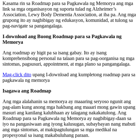
Kasama rin sa Roadmap para sa Pagkawala ng Memorya ang mga
link sa mga organisasyon ng suporta tulad ng Alzheimer’s
Association, Lewy Body Dementia Association, at iba pa. Ang mga
grupong ito ay nagbibigay ng edukasyon, komunidad, at tulong sa
pag-navigate sa pangangalaga.
I-download ang Buong Roadmap para sa Pagkawala ng
Memorya
Ang roadmap ay higit pa sa isang gabay. Ito ay isang
komprehensibong personal na talaan para sa pag-oorganisa ng mga
sintomas, pagsusuri, appointment, at mga plano sa pangangalaga.
Mag-click dito
upang I-download ang kumpletong roadmap para sa
pagkawala ng memorya
Isagawa ang Roadmap
Ang mga alalahanin sa memorya ay maaaring seryoso ngunit ang
pag-alam kung anong mga hakbang ang maaari mong gawin upang
masuri ang kanilang kalubhaan ay talagang nakakatulong. Ang
Roadmap para sa Pagkawala ng Memorya ay nagbibigay-daan sa
iyo na pangasiwaan ang iyong kalusugan, subaybayan nang mabuti
ang mga sintomas, at makipagtulungan sa mga medikal na
propesyonal sa isang makabuluhang paraan.