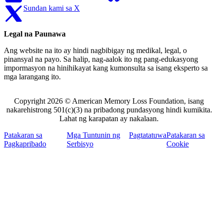
Sundan kami sa X
Legal na Paunawa
Ang website na ito ay hindi nagbibigay ng medikal, legal, o
pinansyal na payo. Sa halip, nag-aalok ito ng pang-edukasyong
impormasyon na hinihikayat kang kumonsulta sa isang eksperto sa
mga larangang ito.
Copyright 2026 © American Memory Loss Foundation, isang
nakarehistrong 501(c)(3) na pribadong pundasyong hindi kumikita.
Lahat ng karapatan ay nakalaan.
Patakaran sa
Mga Tuntunin ng
Pagtatatuwa
Patakaran sa
Pagkapribado
Serbisyo
Cookie