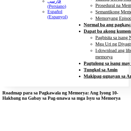
فارسی
Prosedural na Me
(
Persiano
)
Español
Semantikong Mem
(
Espanyol
)
Memoryang Episo
Normal ba ang pagkaw
Dapat ba akong kumons
Pagbisita sa isang 
Mga Uri ng Diyagn
I-download ang li
memorya
Pagtulong sa isang may
Tungkol sa Amin
Makipag-ugnayan sa A
Roadmap para sa Pagkawala ng Memorya: Ang Iyong 10-
Hakbang na Gabay sa Pag-unawa sa mga Isyu sa Memorya