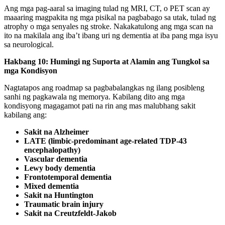
Ang mga pag-aaral sa imaging tulad ng MRI, CT, o PET scan ay
maaaring magpakita ng mga pisikal na pagbabago sa utak, tulad ng
atrophy o mga senyales ng stroke. Nakakatulong ang mga scan na
ito na makilala ang iba’t ibang uri ng dementia at iba pang mga isyu
sa neurological.
Hakbang 10: Humingi ng Suporta at Alamin ang Tungkol sa
mga Kondisyon
Nagtatapos ang roadmap sa pagbabalangkas ng ilang posibleng
sanhi ng pagkawala ng memorya. Kabilang dito ang mga
kondisyong magagamot pati na rin ang mas malubhang sakit
kabilang ang:
Sakit na Alzheimer
LATE (limbic-predominant age-related TDP-43
encephalopathy)
Vascular dementia
Lewy body dementia
Frontotemporal dementia
Mixed dementia
Sakit na Huntington
Traumatic brain injury
Sakit na Creutzfeldt-Jakob