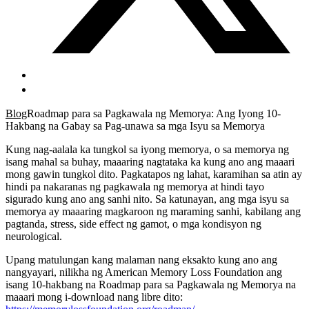
Blog
Roadmap para sa Pagkawala ng Memorya: Ang Iyong 10-
Hakbang na Gabay sa Pag-unawa sa mga Isyu sa Memorya
Kung nag-aalala ka tungkol sa iyong memorya, o sa memorya ng
isang mahal sa buhay, maaaring nagtataka ka kung ano ang maaari
mong gawin tungkol dito. Pagkatapos ng lahat, karamihan sa atin ay
hindi pa nakaranas ng pagkawala ng memorya at hindi tayo
sigurado kung ano ang sanhi nito. Sa katunayan, ang mga isyu sa
memorya ay maaaring magkaroon ng maraming sanhi, kabilang ang
pagtanda, stress, side effect ng gamot, o mga kondisyon ng
neurological.
Upang matulungan kang malaman nang eksakto kung ano ang
nangyayari, nilikha ng American Memory Loss Foundation ang
isang 10-hakbang na Roadmap para sa Pagkawala ng Memorya na
maaari mong i-download nang libre dito: