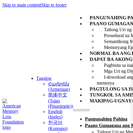
Skip to main content
Skip to footer
PANGUNAHING P
PAANO GUMAGAN
Tatlong Uri n
Prosedural na
Semantikong 
Memoryang Ep
NORMAL BA ANG
DAPAT BA AKONG
Pagbisita sa is
Mga Uri ng Di
I-download ang
Tagalog
memorya
Հայերեն
PAGTULONG SA I
(
Armenian
)
简体中文
TUNGKOL SA AMI
(
Tsino
MAKIPAG-UGNAYA
(Pinasimple)
)
English
(
Ingles
)
Pangunahing Pahina
한국어
Paano Gumagana ang 
(
Koreano
)
Tatlong Uri ng M