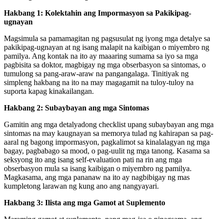
Hakbang 1: Kolektahin ang Impormasyon sa Pakikipag-
ugnayan
Magsimula sa pamamagitan ng pagsusulat ng iyong mga detalye sa
pakikipag-ugnayan at ng isang malapit na kaibigan o miyembro ng
pamilya. Ang kontak na ito ay maaaring sumama sa iyo sa mga
pagbisita sa doktor, magbigay ng mga obserbasyon sa sintomas, o
tumulong sa pang-araw-araw na pangangalaga. Tinitiyak ng
simpleng hakbang na ito na may magagamit na tuloy-tuloy na
suporta kapag kinakailangan.
Hakbang 2: Subaybayan ang mga Sintomas
Gamitin ang mga detalyadong checklist upang subaybayan ang mga
sintomas na may kaugnayan sa memorya tulad ng kahirapan sa pag-
aaral ng bagong impormasyon, pagkalimot sa kinalalagyan ng mga
bagay, pagbabago sa mood, o pag-uulit ng mga tanong. Kasama sa
seksyong ito ang isang self-evaluation pati na rin ang mga
obserbasyon mula sa isang kaibigan o miyembro ng pamilya.
Magkasama, ang mga pananaw na ito ay nagbibigay ng mas
kumpletong larawan ng kung ano ang nangyayari.
Hakbang 3: Ilista ang mga Gamot at Suplemento