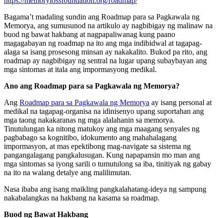
https://memorylossfoundation.org/roadmap/
Bagama’t madaling sundin ang Roadmap para sa Pagkawala ng
Memorya, ang sumusunod na artikulo ay nagbibigay ng malinaw na
buod ng bawat hakbang at nagpapaliwanag kung paano
magagabayan ng roadmap na ito ang mga indibidwal at tagapag-
alaga sa isang prosesong minsan ay nakakalito. Bukod pa rito, ang
roadmap ay nagbibigay ng sentral na lugar upang subaybayan ang
mga sintomas at itala ang impormasyong medikal.
Ano ang Roadmap para sa Pagkawala ng Memorya?
Ang
Roadmap para sa Pagkawala ng Memorya
ay isang personal at
medikal na tagapag-organisa na idinisenyo upang suportahan ang
mga taong nakakaranas ng mga alalahanin sa memorya.
Tinutulungan ka nitong matukoy ang mga maagang senyales ng
pagbabago sa kognitibo, idokumento ang mahahalagang
impormasyon, at mas epektibong mag-navigate sa sistema ng
pangangalagang pangkalusugan. Kung napapansin mo man ang
mga sintomas sa iyong sarili o tumutulong sa iba, tinitiyak ng gabay
na ito na walang detalye ang malilimutan.
Nasa ibaba ang isang maikling pangkalahatang-ideya ng sampung
nakabalangkas na hakbang na kasama sa roadmap.
Buod ng Bawat Hakbang