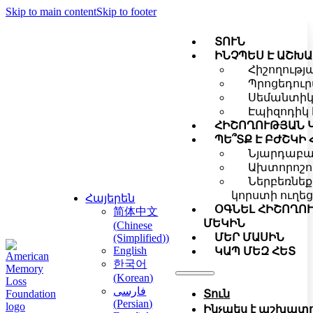
Skip to main content
Skip to footer
ՏՈՒՆ
ԻՆՉՊԵՍ Է ԱՇԽ
Հիշողությ
Պրոցեդուր
Սեմանտիկ 
Էպիզոդիկ 
ՀԻՇՈՂՈՒԹՅԱՆ Կ
ՊԵ՞ՏՔ Է ԲԺՇԿԻ
Նյարդաբան
Ախտորոշո
Ներբեռնեք
կորստի ուղեց
Հայերեն
ՕԳՆԵԼ ՀԻՇՈՂՈ
简体中文
ՄԵԿԻՆ
(
Chinese
ՄԵՐ ՄԱՍԻՆ
(Simplified)
)
English
ԿԱՊ ՄԵԶ ՀԵՏ
한국어
(
Korean
)
فارسی
Տուն
(
Persian
)
Ինչպես է աշխատու