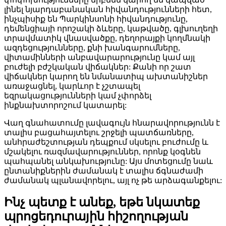
լինել նյարդաբանական հիվանդությունների հետ,
ինչպիսիք են Պարկինսոնի հիվանդությունը,
դեմենցիայի որոշակի ձևերը, կաթվածը, գլխուղեղի
տրավմատիկ վնասվածքը, դեղորայքի կողմնակի
ազդեցությունները, քնի խանգարումները,
վիտամինների անբավարարությունը կամ այլ
բուժելի բժշկական վիճակներ: Քանի որ շատ
վիճակներ կարող են նմանատիպ ախտանիշներ
առաջացնել, կարևոր է չշտապել
եզրակացությունների կամ չփորձել
ինքնախտորոշում կատարել:
Վաղ գնահատումը լավագույն հնարավորությունն է
տալիս բացահայտելու շրջելի պատճառները,
անհրաժեշտության դեպքում սկսելու բուժումը և
մշակելու ռազմավարություններ, որոնք կօգնեն
պահպանել անկախությունը: Այս մոտեցումը նաև
ընտանիքներին ժամանակ է տալիս ճգնաժամի
ժամանակ պլանավորելու, այլ ոչ թե արձագանքելու:
Ինչ պետք է անեք, եթե նկատեք
պրոցեդուրային հիշողության