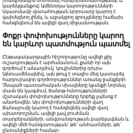
իրավիճակին մոտենալ համբերատարությամբ և
կարեկցանքով: Ամենօրյա կարողությունների
նկատմամբ վստահության կորուստը կարող է
վախեցնող լինել, և աջակցող զրույցները հաճախ
հանգեցնում են ավելի վաղ միջամտության:
Փոքր փոփոխությունները կարող
են կարևոր պատմություն պատմել
Ընթացակարգային հիշողությունը ավելի քիչ
ուշադրության է արժանանում, քանի որ այն
գործում է անաղմուկ՝ կուլիսներից դուրս։
Այնուամենայնիվ, այն թույլ է տալիս մեզ կատարել
հարյուրավոր գործողություններ առանց ջանքերի։
Չնայած պատահական սխալները կյանքի նորմալ
մասն են կազմում, ծանոթ հմտությունների
մշտական ​​փոփոխությունները երբեք չպետք է
անտեսվեն։ Այս փոփոխությունների վաղ
ճանաչումը կարող է հանգեցնել ավելի վաղ
ախտորոշման, ավելի լավ բուժման
տարբերակների, անվտանգության բարելավման և
ավելի մեծ հանգստության՝ թե՛ անհատների, թե՛
ընտանիքների համար։