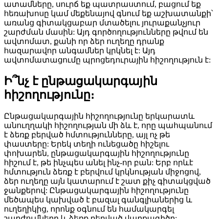
ատամները, սուրճ եք պատրաստում, բացում եք
հեռախոսը կամ մեքենայով գնում եք աշխատանքի՝
առանց գիտակցաբար մտածելու յուրաքանչյուր
շարժման մասին: Այդ գործողությունները թվում են
ավտոմատ, քանի որ ձեր ուղեղը դրանք
հազարավոր անգամներ կրկնել է: Այդ
ավտոմատացումը պրոցեդուրային հիշողություն է:
Ի՞նչ է ընթացակարգային
հիշողությունը։
Ընթացակարգային հիշողությունը երկարատև
անուղղակի հիշողության մի ձև է, որը պահպանում
է ձեռք բերված հմտությունները, այլ ոչ թե
փաստերը: Երեկ տեղի ունեցածը հիշելու
փոխարեն, ընթացակարգային հիշողությունը
հիշում է, թե ինչպես անել ինչ-որ բան: Երբ որևէ
հմտություն ձեռք է բերվում կրկնության միջոցով,
ձեր ուղեղը այն կատարում է շատ քիչ գիտակցված
ջանքերով: Ընթացակարգային հիշողությունը
մեծապես կախված է բազալ գանգլիաներից և
ուղեղիկից, որոնք օգնում են համակարգել
շարժումները և ձեռք բերված վարքագիծը: