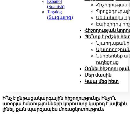
Español
Հիշողության
(
Spanish
)
Պրոցեդուրայի
Tagalog
(
Տագալոգ
)
Սեմանտիկ հի
Էպիզոդիկ հիշ
Հիշողության կորու
Պե՞տք է բժշկի հե
Նյարդաբանի 
Ախտորոշում
Ներբեռնեք ա
ուղեցույց
Օգնել հիշողությա
Մեր մասին
Կապ մեզ հետ
Ի՞նչ է ընթացակարգային հիշողությունը։ Ինչո՞ւ
առօրյա հմտությունների կորուստը կարող է ավելին
լինել, քան պարզապես մոռացկոտություն։