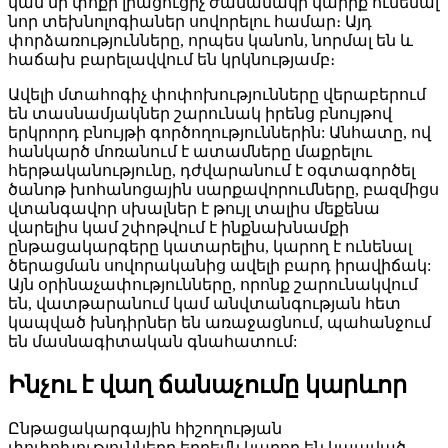
կամ մի փոքր լրացուցիչ ժամանակի կարիք ունենալ
նոր տեխնոլոգիաներ սովորելու համար։ Այդ
փորձառությունները, որպես կանոն, նորմալ են և
հաճախ բարելավվում են կրկնությամբ։
Ավելի մտահոգիչ փոփոխությունները վերաբերում
են տասնամյակներ շարունակ իրենց բնույթով
երկրորդ բնույթի գործողություններին: Անհատը, ով
հանկարծ մոռանում է ատամները մաքրելու
հերթականությունը, դժվարանում է օգտագործել
ծանոթ խոհանոցային սարքավորումները, բազմիցս
վտանգավոր սխալներ է թույլ տալիս մեքենա
վարելիս կամ շփոթվում է ինքնախնամքի
ընթացակարգերը կատարելիս, կարող է ունենալ
ծերացման սովորականից ավելի բարդ իրավիճակ:
Այն օրինաչափությունները, որոնք շարունակվում
են, վատթարանում կամ անվտանգության հետ
կապված խնդիրներ են առաջացնում, պահանջում
են մասնագիտական ​​​​գնահատում:
Ինչու է վաղ ճանաչումը կարևոր
Ընթացակարգային հիշողության
փոփոխությունները երբեմն կարող են կապված