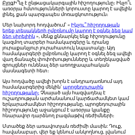
Բլոգ
Ի՞նչ է ընթացակարգային հիշողությունը։ Ինչո՞ւ
առօրյա հմտությունների կորուստը կարող է ավելին
լինել, քան պարզապես մոռացկոտություն։
Մեր նախորդ հոդվածում՝ «
Ինչու՞ հիշողության
երեք տեսակների ըմբռնումը կարող է օգնել ձեզ կամ
ձեր սիրելիին
», մենք քննարկել ենք հիշողությունը
կազմող տարբեր համակարգերը և դրանց
յուրաքանչյուր յուրահատուկ նպատակը։ Այդ
համակարգերի ըմբռնումը կարող է օգնել ձեզ ավելի
վաղ ճանաչել փոփոխությունները և տեղեկացված
զրույցներ ունենալ ձեր առողջապահական
մասնագետի հետ։
Այս հոդվածը ավելի խորն է անդրադառնում այդ
համակարգերից մեկին՝
պրոցեդուրային
հիշողությանը։
Չնայած այն հազվադեպ է
ուշադրության արժանանում կարճաժամկետ կամ
երկարաժամկետ հիշողությանը, պրոցեդուրային
հիշողությունը աջակցում է առօրյա կյանքը
հնարավոր դարձնող բազմաթիվ ռեժիմների։
Մտածեք ձեր առավոտյան ռեժիմի մասին: Դուք,
հավանաբար, վեր եք կենում անկողնուց, լվանում