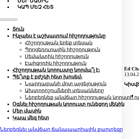
ՄԵՐ ՄԱՍԻՆ
ԿԱՊ ՄԵԶ ՀԵՏ
Տուն
Ինչպես է աշխատում հիշողությունը
Հիշողության երեք տեսակ
Պրոցեդուրային հիշողություն
Սեմանտիկ հիշողություն
Էպիզոդիկ հիշողություն
Ed Cha
Հիշողության կորուստը նորմա՞լ է։
13.04.
Պե՞տք է բժշկի հետ խոսեմ։
Նյարդաբանի մոտ այցելություն
Կիսվ
Ախտորոշումների տեսակները
Ներբեռնեք անվճար հիշողության կորստի ու
Օգնել հիշողության կորուստ ունեցող մեկին
Մեր մասին
Կապ մեզ հետ
Ներբեռնել անվճար ճանապարհային քարտեզը