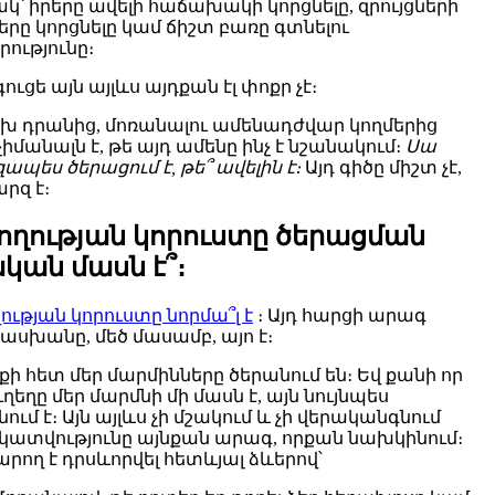
կ՝ իրերը ավելի հաճախակի կորցնելը, զրույցների
րը կորցնելը կամ ճիշտ բառը գտնելու
ությունը։
ուցե այն այլևս այդքան էլ փոքր չէ։
խ դրանից, մոռանալու ամենադժվար կողմերից
չիմանալն է, թե այդ ամենը ինչ է նշանակում։
Սա
պես ծերացում է, թե՞ ավելին է։
Այդ գիծը միշտ չէ,
րզ է։
ողության կորուստը ծերացման
կան մասն է՞։
ության կորուստը նորմա՞լ է
։ Այդ հարցի արագ
սխանը, մեծ մասամբ, այո է։
ի հետ մեր մարմինները ծերանում են։ Եվ քանի որ
ւղեղը մեր մարմնի մի մասն է, այն նույնպես
ում է։ Այն այլևս չի մշակում և չի վերականգնում
կատվությունը այնքան արագ, որքան նախկինում։
րող է դրսևորվել հետևյալ ձևերով՝