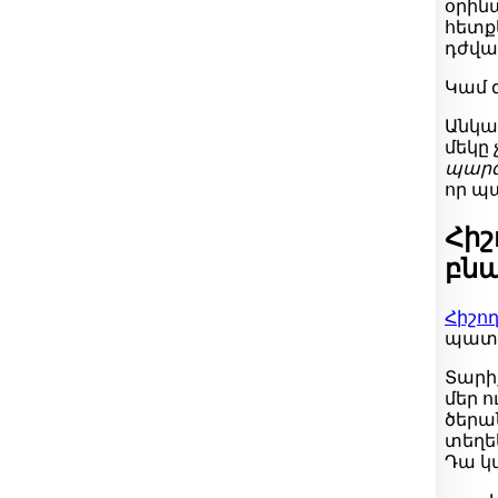
օրինա
հետքե
դժվար
Կամ գ
Անկա
մեկը 
պարզա
որ պա
Հիշ
բնա
Հիշող
պատա
Տարիք
մեր ո
ծերան
տեղե
Դա կա