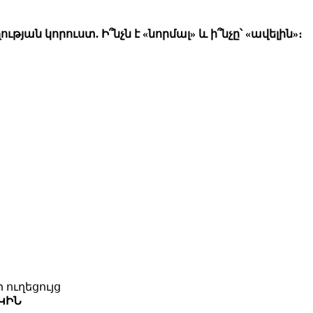
ության կորուստ. Ի՞նչն է «նորմալ» և ի՞նչը՝ «ավելին»։
 ուղեցույց
ԿԻՆ