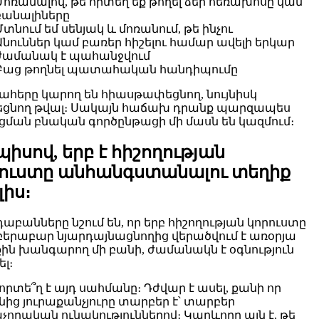
Մոռանալով, թե որտեղ եք թողել ձեր հեռախոսը կամ
բանալիները
Մտնում եմ սենյակ և մոռանում, թե ինչու
Անուններ կամ բառեր հիշելու համար ավելի երկար
ժամանակ է պահանջվում
Բաց թողնել պատահական հանդիպումը
պահերը կարող են հիասթափեցնող, նույնիսկ
ցնող թվալ։ Սակայն հաճախ դրանք պարզապես
ցման բնական գործընթացի մի մասն են կազմում։
պիսով, երբ է հիշողության
ուստը անհանգստանալու տեղիք
իս։
աբանները նշում են, որ երբ հիշողության կորուստը
երաբար նյարդայնացնողից վերածվում է առօրյա
քին խանգարող մի բանի, ժամանակն է օգնություն
լ։
որտե՞ղ է այդ սահմանը։ Դժվար է ասել, քանի որ
նից յուրաքանչյուրը տարբեր է՝ տարբեր
չողական ունակություններով։ Կարևորը այն է, թե