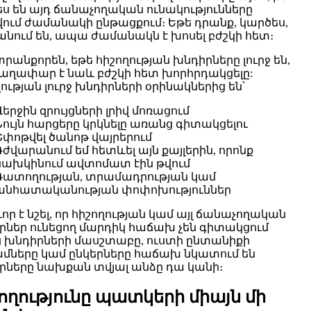
ես են այդ ճանաչողական ունակությունները
ում ժամանակի ընթացքում։ Եթե դրանք, կարծես,
նում են, ապա ժամանակն է խոսել բժշկի հետ։
տրանքորեն, եթե հիշողության խնդիրները լուրջ են,
գաղափար է նաև բժշկի հետ խորհրդակցելը:
ության լուրջ խնդիրների օրինակներից են՝
Վերջին զրույցների լրիվ մոռացում
Նույն հարցերը կրկնելը առանց գիտակցելու
Շփոթվել ծանոթ վայրերում
Դժվարանում եմ հետևել այն քայլերին, որոնք
նախկինում ավտոմատ էին թվում
Դատողության, տրամադրության կամ
անհատականության փոփոխություններ
ր է նշել, որ հիշողության կամ այլ ճանաչողական
րներ ունեցող մարդիկ հաճախ չեն գիտակցում
ց խնդիրների մասշտաբը, ուստի ընտանիքի
մները կամ ընկերները հաճախ նկատում են
րները նախքան տվյալ անձը դա կանի։
ողությունը պատկերի միայն մի