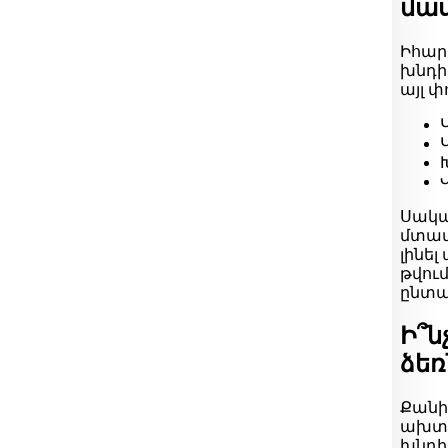
մաս
Իհար
խնդի
այլ փ
Սակայ
մտավ
լինել
թվու
ընտա
Ի՞ն
ձեռ
Քանի
ախտո
խնդիր