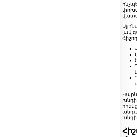
ինչպ
փոխվ
վատա
Այլըն
լավ 
Հիշող
Կարևո
խնդի
իրեն
անդա
խնդի
Հիշ