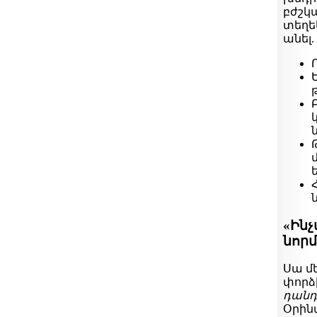
բժշկ
տեղե
անել.
«Ին
նորմ
Սա մ
փորձի
դանդ
Օրինա