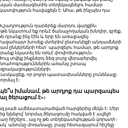
ական մասնագետին տեղեկացնելու համար
կատվություն հավաքելն է: Ահա, թե ինչպես դա
Ուշադրություն դարձրեք մարդու վարքին։
Եթե ​​նկատում եք որևէ ճանաչողական խնդիր, գրեք,
թե դրանք ինչ էին և երբ են առաջացել։
Բացահայտ խոսեք մտերիմ ընտանիքի անդամների
կամ ընկերների հետ՝ պարզելու համար, թե արդյոք
նրանք նկատել են որևէ փոփոխություն։
Թույլ տվեք ինքներդ ձեզ լուրջ վերաբերվել
մտահոգություններին առանց շտապ
եզրակացությունների։
Հասկացեք, որ բոլոր պատասխանները չունենալը
նորմալ է։
չպե՞ս իմանամ, թե արդյոք դա պարզապես
ալ ծերացում է»։
եզ լսած ամենատարածված հարցերից մեկն է։ Մեր
ց ելնելով՝ նորմալ ծերացումը հակված է
ավելի
աղ հիշելու
, այլ ոչ թե
տեղեկատվության կորստի
։
կ՝ անունը մոռանալը, բայց հետագայում հիշելը