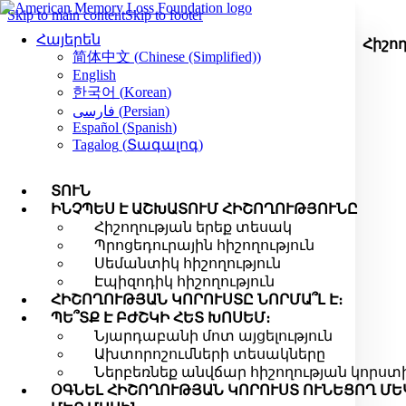
Skip to main content
Skip to footer
Հայերեն
Հիշող
简体中文
(
Chinese (Simplified)
)
English
한국어
(
Korean
)
فارسی
(
Persian
)
Español
(
Spanish
)
Tagalog
(
Տագալոգ
)
ՏՈՒՆ
ԻՆՉՊԵՍ Է ԱՇԽԱՏՈՒՄ ՀԻՇՈՂՈՒԹՅՈՒՆԸ
Հիշողության երեք տեսակ
Պրոցեդուրային հիշողություն
Սեմանտիկ հիշողություն
Էպիզոդիկ հիշողություն
ՀԻՇՈՂՈՒԹՅԱՆ ԿՈՐՈՒՍՏԸ ՆՈՐՄԱ՞Լ Է։
ՊԵ՞ՏՔ Է ԲԺՇԿԻ ՀԵՏ ԽՈՍԵՄ։
Նյարդաբանի մոտ այցելություն
Ախտորոշումների տեսակները
Ներբեռնեք անվճար հիշողության կորստի
ՕԳՆԵԼ ՀԻՇՈՂՈՒԹՅԱՆ ԿՈՐՈՒՍՏ ՈՒՆԵՑՈՂ ՄԵ