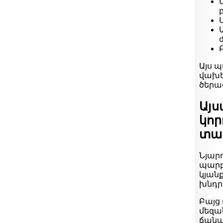
Այս 
վախե
ծերա
Այս
կոր
տալ
Նյարդ
պարբ
կյան
խնդրե
Բայց 
մեզա
ճանա