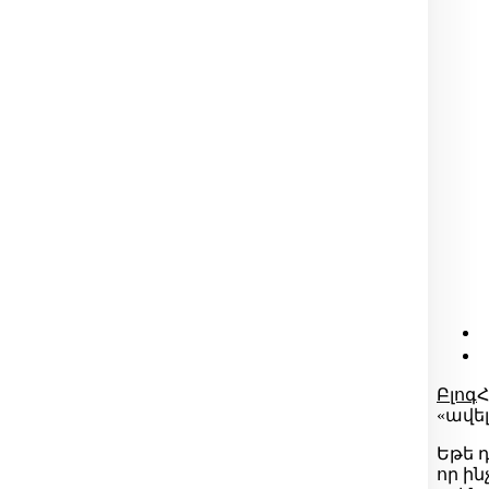
Բլոգ
Հ
«ավել
Եթե ​
որ ին