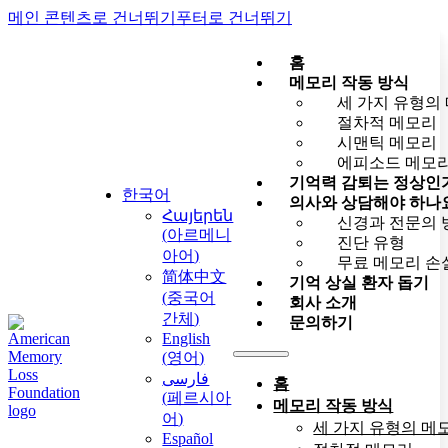
메인 콘텐츠로 건너뛰기
푸터로 건너뛰기
홈
메모리 작동 방식
세 가지 유형의
절차적 메모리
시맨틱 메모리
에피소드 메모
기억력 감퇴는 정상인
한국어
의사와 상담해야 하나
Հայերեն
신경과 전문의 
(
아르메니
진단 유형
아어
)
무료 메모리 손
简体中文
기억 상실 환자 돕기
(
중국어
회사 소개
간체
)
문의하기
English
(
영어
)
فارسی
홈
(
페르시아
메모리 작동 방식
어
)
세 가지 유형의 메
Español