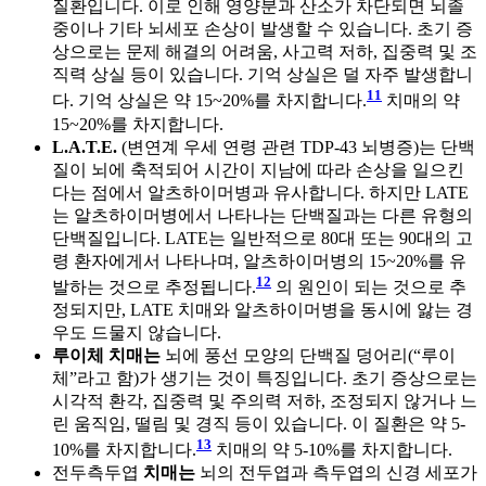
질환입니다. 이로 인해 영양분과 산소가 차단되면 뇌졸
중이나 기타 뇌세포 손상이 발생할 수 있습니다. 초기 증
상으로는 문제 해결의 어려움, 사고력 저하, 집중력 및 조
직력 상실 등이 있습니다. 기억 상실은 덜 자주 발생합니
11
다. 기억 상실은 약 15~20%를 차지합니다.
치매의 약
15~20%를 차지합니다.
L.A.T.E.
(변연계 우세 연령 관련 TDP-43 뇌병증)는 단백
질이 뇌에 축적되어 시간이 지남에 따라 손상을 일으킨
다는 점에서 알츠하이머병과 유사합니다. 하지만 LATE
는 알츠하이머병에서 나타나는 단백질과는 다른 유형의
단백질입니다. LATE는 일반적으로 80대 또는 90대의 고
령 환자에게서 나타나며, 알츠하이머병의 15~20%를 유
12
발하는 것으로 추정됩니다.
의 원인이 되는 것으로 추
정되지만, LATE 치매와 알츠하이머병을 동시에 앓는 경
우도 드물지 않습니다.
루이체 치매는
뇌에 풍선 모양의 단백질 덩어리(“루이
체”라고 함)가 생기는 것이 특징입니다. 초기 증상으로는
시각적 환각, 집중력 및 주의력 저하, 조정되지 않거나 느
린 움직임, 떨림 및 경직 등이 있습니다. 이 질환은 약 5-
13
10%를 차지합니다.
치매의 약 5-10%를 차지합니다.
전두측두엽
치매는
뇌의 전두엽과 측두엽의 신경 세포가