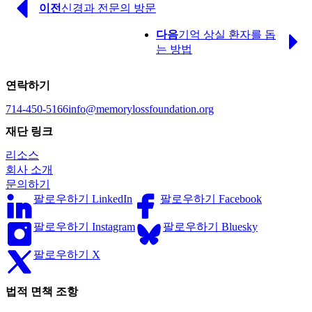
Previous
이전
신경과 전문의 방문
Page
Next
다음
기억 상실 환자를 돕
Page
는 방법
연락하기
714-450-5166
info@memorylossfoundation.org
재단 링크
리소스
회사 소개
문의하기
팔로우하기 LinkedIn
팔로우하기 Facebook
팔로우하기 Instagram
팔로우하기 Bluesky
팔로우하기 X
법적 면책 조항