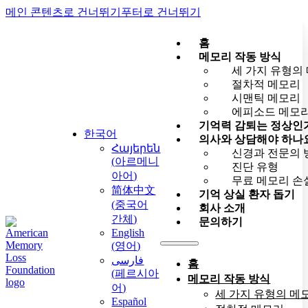
메인 콘텐츠로 건너뛰기
푸터로 건너뛰기
홈
메모리 작동 방식
세 가지 유형의
절차적 메모리
시맨틱 메모리
에피소드 메모
기억력 감퇴는 정상인
한국어
의사와 상담해야 하나
Հայերեն
신경과 전문의 
(
아르메니
진단 유형
아어
)
무료 메모리 손
简体中文
기억 상실 환자 돕기
(
중국어
회사 소개
간체
)
문의하기
English
(
영어
)
فارسی
홈
(
페르시아
메모리 작동 방식
어
)
세 가지 유형의 메
Español