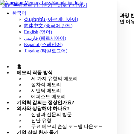
메인 콘텐츠로 건너뛰기
푸터로 건너뛰기
한국어
과잉 
Հայերեն
(
아르메니아어
)
인 이
简体中文
(
중국어 간체
)
English
(
영어
)
فارسی
(
페르시아어
)
Español
(
스페인어
)
Tagalog
(
타갈로그어
)
홈
메모리 작동 방식
세 가지 유형의 메모리
절차적 메모리
시맨틱 메모리
에피소드 메모리
기억력 감퇴는 정상인가요?
의사와 상담해야 하나요?
신경과 전문의 방문
진단 유형
무료 메모리 손실 로드맵 다운로드
기억 상실 환자 돕기