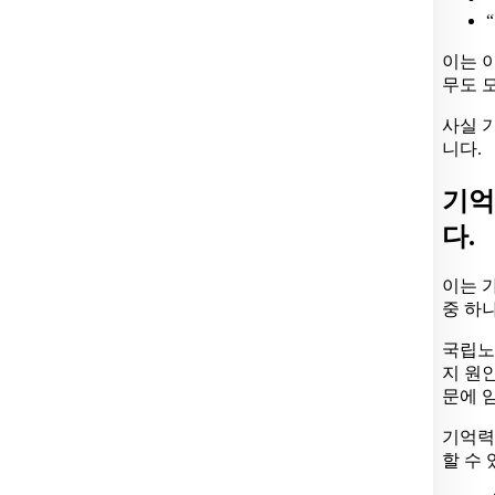
이는 
무도 
사실 
니다.
기억
다.
이는 
중 하
국립노
지 원
문에 
기억력
할 수 