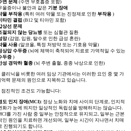
수면 문제
(수면 무호흡증 포함)
우울증이나 불안과 같은
기분 장애
약물 부작용
(특히 여러 약물 또는 진정제로 인한
부작용
)
비타민 결핍
(B12 및 티아민 포함)
갑상선 문제
조절되지 않는 당뇨병
또는 심혈관 질환
섬망
(감염, 입원, 탈수로 인한 급성 혼란)
약물 사용
(알코올, 특정 처방약 또는 기호용 약물)
정상압 수두증
(뇌에 체액이 축적되어 치료로 가역적일 수 있는
수두증
)
만성 경막하 혈종
(뇌 주변 출혈, 종종 낙상으로 인한)
 클리닉을 비롯한 여러 임상 기관에서는 이러한 요인 중 몇 가
기억력 문제의 원인으로 지목하고 있습니다.
 점진적인 조건도 가능합니다:
경도 인지 장애(MCI)
: 정상 노화와 치매 사이의 단계로, 인지적
변화가 눈에 띄지만 일상적인 독립성을 방해하지는 않습니다.
MCI를 가진 사람 중 일부는 안정적으로 유지되고, 일부는 근본
적인 원인을 치료하면 개선되며, 일부는 시간이 지나면서 치매
로 진행되기도 합니다.