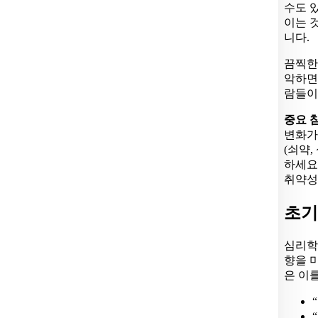
수도 
이는 
니다.
끔찍한
악하면
람들이
중요 
변화가
(쇠약,
하세요.
취약성
초기
심리학
향을 
은 이