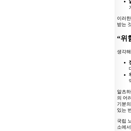
이러한
받는 
“위
생각해
알츠하
의 어
기분의
있는 
국립 
소에서