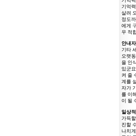
기억력
기억력
살려 
정도까
에게 
우 적
안내자
기타 
오랫동
을 인
있군요
켜 줄 
계를 
자가 
를 이
이 될 
일상적
가득할
진할 
나치게