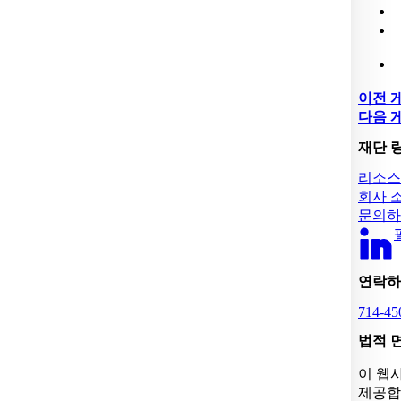
이전 
다음 
재단 
리소스
회사 
문의하
연락하
714-45
법적 
이 웹
제공합