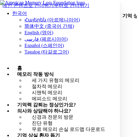
메인 콘텐츠로 건너뛰기
푸터로 건너뛰기
한국어
기억 
Հայերեն
(
아르메니아어
)
简体中文
(
중국어 간체
)
English
(
영어
)
فارسی
(
페르시아어
)
Español
(
스페인어
)
Tagalog
(
타갈로그어
)
홈
메모리 작동 방식
세 가지 유형의 메모리
절차적 메모리
시맨틱 메모리
에피소드 메모리
기억력 감퇴는 정상인가요?
의사와 상담해야 하나요?
신경과 전문의 방문
진단 유형
무료 메모리 손실 로드맵 다운로드
기억 상실 환자 돕기