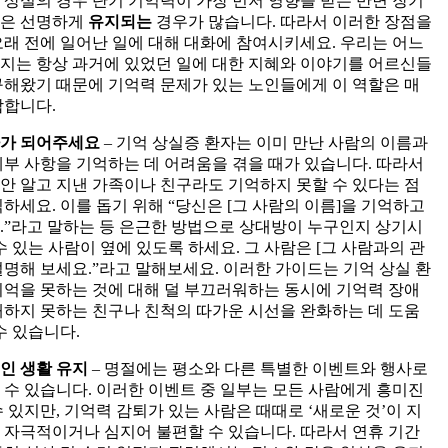
 상실의 경우 단기 기억력이 가장 먼저 영향을 받는 반면 장기
은 선명하게
유지되는
경우가 많습니다. 따라서 이러한 장점을
오래 전에 일어난 일에 대해 대화에 참여시키세요. 우리는 어느
지는 항상 과거에 있었던 일에 대한 지혜와 이야기를 어르신들
구해왔기 때문에 기억력 문제가 있는 노인들에게 이 역할은 매
합합니다.
가 되어주세요
– 기억 상실증 환자는 이미 만난 사람의 이름과
세부 사항을 기억하는 데 어려움을 겪을 때가 있습니다. 따라서
안 알고 지낸 가족이나 친구라도 기억하지 못할 수 있다는 점
식하세요. 이를 돕기 위해 “당신은 [그 사람의 이름]을 기억하고
.”라고 말하는 등 은근한 방법으로 상대방이 누구인지 상기시
수 있는 사람이 옆에 있도록 하세요. 그 사람은 [그 사람과의 관
설명해 보세요.”라고 말해보세요. 이러한 가이드는 기억 상실 환
기억을 못하는 것에 대해 덜 부끄러워하는 동시에 기억력 장애
해하지 못하는 친구나 친척의 따가운 시선을 완화하는 데 도움
수 있습니다.
인 생활 유지
– 명절에는 평소와 다른 특별한 이벤트와 행사로
 수 있습니다. 이러한 이벤트 중 일부는 모든 사람에게 흥미진
수 있지만, 기억력 감퇴가 있는 사람은 때때로 ‘새로운 것’이 지
 자극적이거나 심지어 불편할 수 있습니다. 따라서 연휴 기간