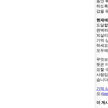
동안 
하도록
감을 
현재에
도달할
완벽하
되살리
기억 
하세요
모두에
무엇보
뜻은 
요할 
사람입
습니다
기억 
요:
(htt
이 게