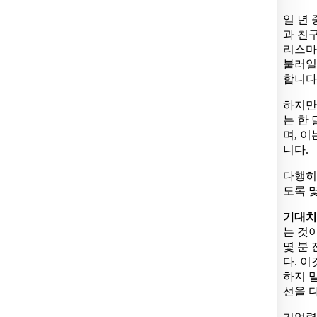
일 년 
과 친
리스마
불러일
합니다
하지만
는 한
며, 
니다.
다행히
도록 
기대치
는 것
몇 분
다. 
하지 
선을 